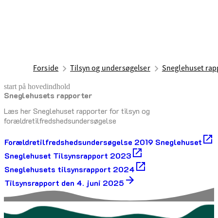
Forside
Tilsyn og undersøgelser
Sneglehuset rap
start på hovedindhold
Sneglehusets rapporter
senest opdateret 5. januar 2026
Læs her Sneglehuset rapporter for tilsyn og
forældretilfredshedsundersøgelse
Forældretilfredshedsundersøgelse 2019 Sneglehuset
Sneglehuset Tilsynsrapport 2023
Sneglehusets tilsynsrapport 2024
Tilsynsrapport den 4. juni 2025