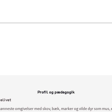
Profil og pædagogik
senest opdateret 19. september 202
delivet
 skønneste omgivelser med skov, bæk, marker og vilde dyr som mus