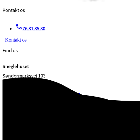
Kontakt os
76 81 85 80
Kontakt os
Find os
Sneglehuset
Søndermarksvej 103
7080 Børkop
CVR. 29 18 99 00