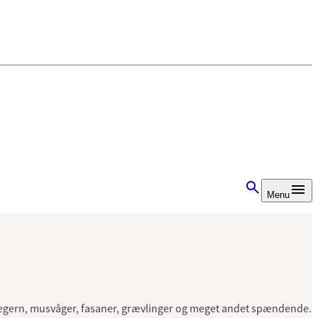
Menu
5
, egern, musvåger, fasaner, grævlinger og meget andet spændende.