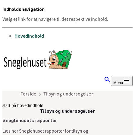
Indholdsnavigation
Vælg et link for at navigere til det respektive indhold.
gå til
Hovedindhold
Menu
Forside
Tilsyn og undersøgelser
start på hovedindhold
Tilsyn og undersøgelser
senest opdateret 11. juli 2025
Sneglehusets rapporter
Læs her Sneglehuset rapporter for tilsyn og