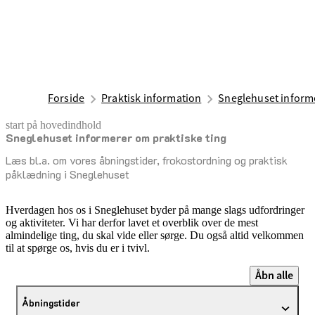
Forside
Praktisk information
Sneglehuset informe
start på hovedindhold
Sneglehuset informerer om praktiske ting
senest opdateret 20. november 2025
Læs bl.a. om vores åbningstider, frokostordning og praktisk
påklædning i Sneglehuset
Hverdagen hos os i Sneglehuset byder på mange slags udfordringer
og aktiviteter. Vi har derfor lavet et overblik over de mest
almindelige ting, du skal vide eller sørge. Du også altid velkommen
til at spørge os, hvis du er i tvivl.
Åbn alle
Åbningstider