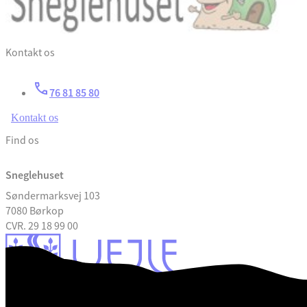
Kontakt os
76 81 85 80
Kontakt os
Find os
Sneglehuset
Søndermarksvej 103
7080 Børkop
CVR. 29 18 99 00