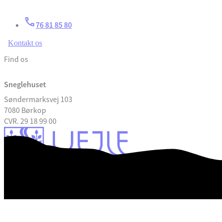
76 81 85 80
Kontakt os
Find os
Sneglehuset
Søndermarksvej 103
7080 Børkop
CVR. 29 18 99 00
Tilgængelighedserklæring
Databeskyttelse
Kontrolrapport