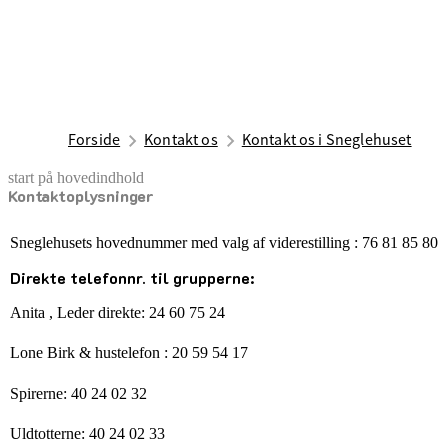
Forside
Kontakt os
Kontakt os i Sneglehuset
start på hovedindhold
Kontaktoplysninger
senest opdateret 11. juli 2025
Sneglehusets hovednummer med valg af viderestilling : 76 81 85 80
Direkte telefonnr. til grupperne:
Anita , Leder direkte: 24 60 75 24
Lone Birk & hustelefon : 20 59 54 17
Spirerne: 40 24 02 32
Uldtotterne: 40 24 02 33