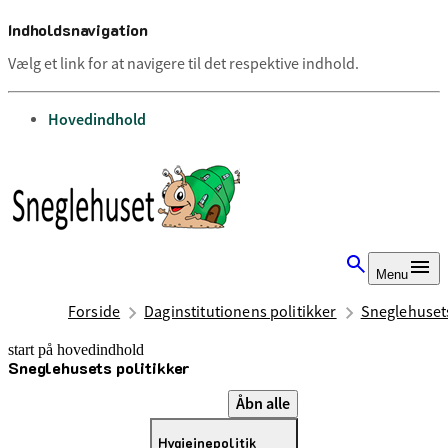
Indholdsnavigation
Vælg et link for at navigere til det respektive indhold.
gå til
Hovedindhold
Menu
Forside
Daginstitutionens politikker
Sneglehusets
start på hovedindhold
Sneglehusets politikker
senest opdateret 10. juli 2025
Åbn alle
Hygiejnepolitik