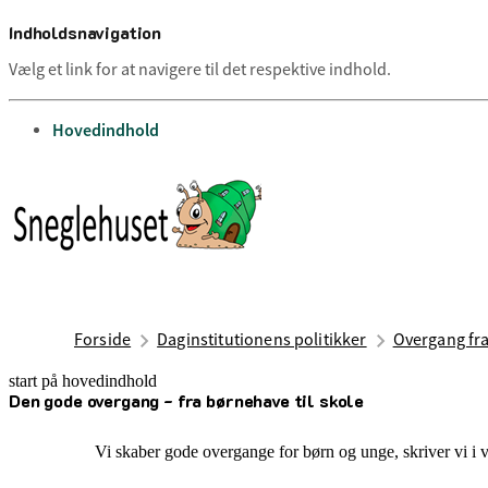
Indholdsnavigation
Vælg et link for at navigere til det respektive indhold.
gå til
Hovedindhold
Forside
Daginstitutionens politikker
Overgang fra
start på hovedindhold
Den gode overgang - fra børnehave til skole
senest opdateret 11. juli 2025
Vi skaber gode overgange for børn og unge, skriver vi i 