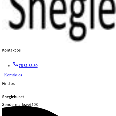
Kontakt os
76 81 85 80
Kontakt os
Find os
Sneglehuset
Søndermarksvej 103
7080 Børkop